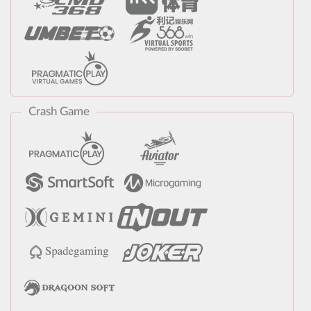
Crash Game