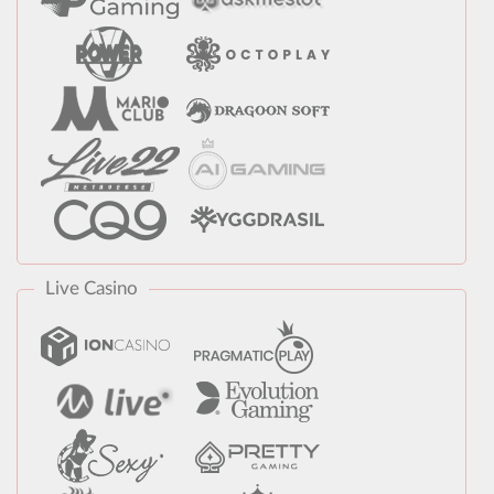
Live Casino