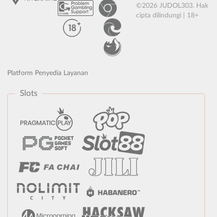
©2026 JUDOL303. Hak
cipta dilindungi | 18+
Platform Penyedia Layanan
Slots