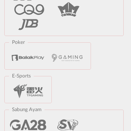
Poker
E-Sports
Sabung Ayam