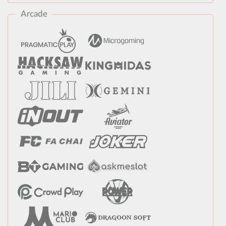
Arcade