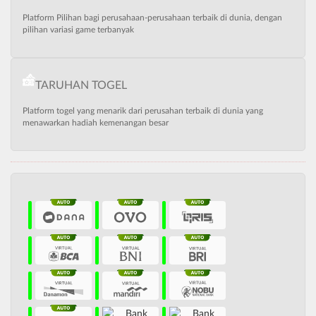
Platform Pilihan bagi perusahaan-perusahaan terbaik di dunia, dengan
pilihan variasi game terbanyak
TARUHAN TOGEL
Platform togel yang menarik dari perusahan terbaik di dunia yang
menawarkan hadiah kemenangan besar