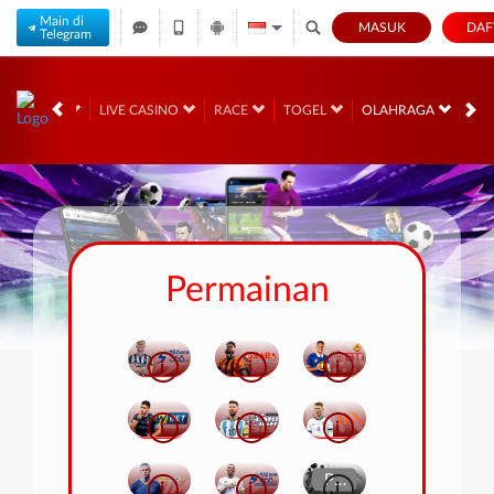
Main di
MASUK
DAF
Telegram
S
SLOTS
LIVE CASINO
RACE
TOGEL
OLAHRAGA
CR
Permainan
i
i
i
i
i
i
i
i
i