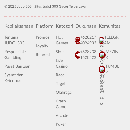
© 2025 Judol303 | Situs Judol 303 Gacor Terpercaya
Kebijaksanaan
Platform
Kategori
Dukungan
Komunitas
Tentang
Promosi
Hot
+628217
TELEGR
JUDOL303
Games
4094933
AM
Loyalty
Responsible
Slots
+628238
MEZIN
Referral
Gambling
1620522
K
Live
Pusat Bantuan
Casino
TUMBL
R
Syarat dan
Race
Ketentuan
Togel
Olahraga
Crash
Game
Arcade
Poker