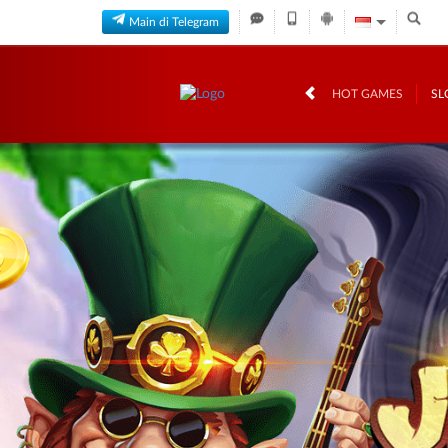
Main di Telegram
HOT GAMES
SL