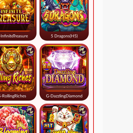
InfiniteTreasure
5 Dragons(H5)
-RollingRiches
G-DazzlingDiamond