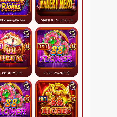
BloomingRiches
MANEKI NEKO(H5)
C-88Drum(H5)
C-88Flower(H5)