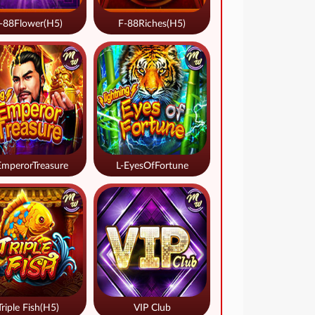
-88Flower(H5)
F-88Riches(H5)
EmperorTreasure
L-EyesOfFortune
Triple Fish(H5)
VIP Club