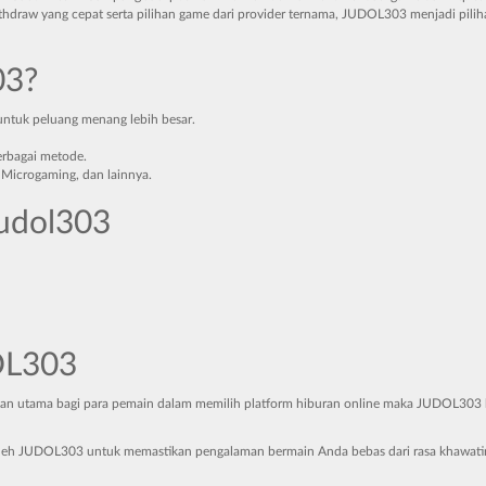
thdraw yang cepat serta pilihan game dari provider ternama, JUDOL303 menjadi pilih
03?
tuk peluang menang lebih besar.
rbagai metode.
, Microgaming, dan lainnya.
udol303
OL303
ngan utama bagi para pemain dalam memilih platform hiburan online maka JUDOL303
n oleh JUDOL303 untuk memastikan pengalaman bermain Anda bebas dari rasa khawatir