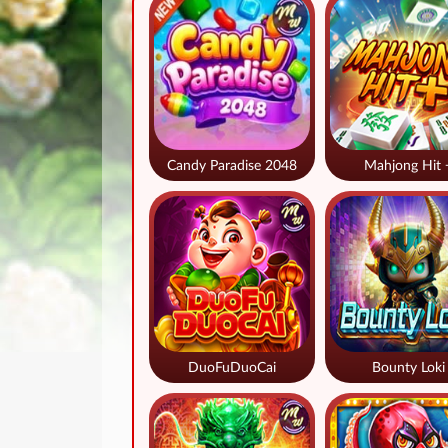
Candy Paradise 2048
Mahjong Hit 
DuoFuDuoCai
Bounty Loki