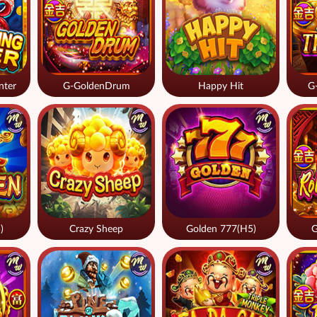
nter
G-GoldenDrum
Happy Hit
G-
)
Crazy Sheep
Golden 777(H5)
G