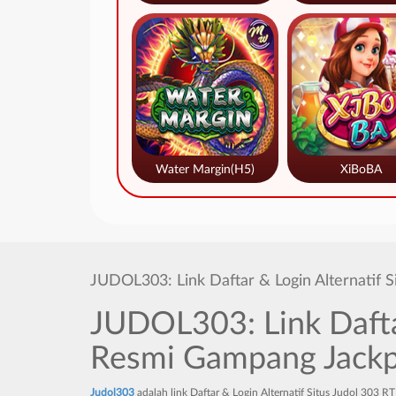
Water Margin(H5)
XiBoBA
JUDOL303: Link Daftar & Login Alternatif 
JUDOL303: Link Daftar
Resmi Gampang Jack
Judol303
adalah link Daftar & Login Alternatif Situs Judol 303 