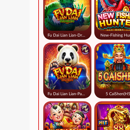
Fu Dai Lian Lian-Dragon
New-Fishing Hu
Fu Dai Lian Lian-Panda
5 CaiShen(H5