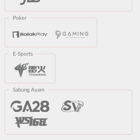
Poker
E-Sports
Sabung Ayam