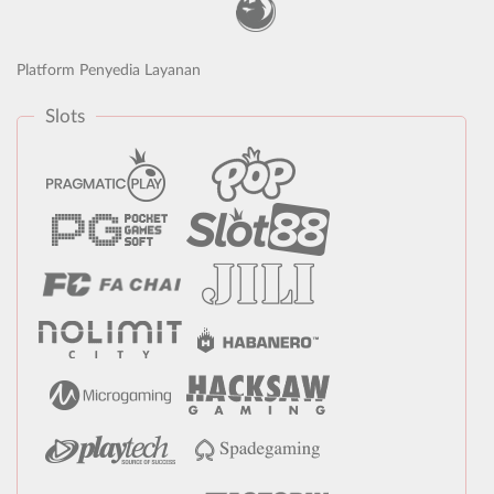
Platform Penyedia Layanan
Slots