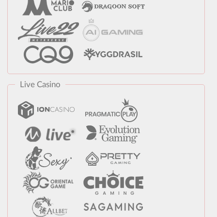
Live Casino