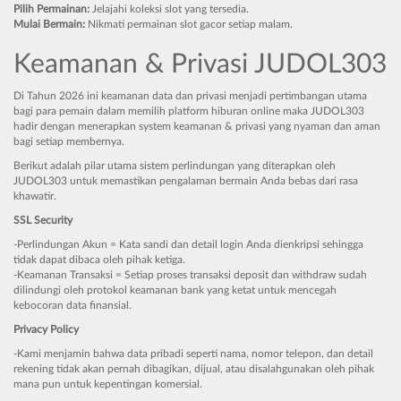
Pilih Permainan:
Jelajahi koleksi slot yang tersedia.
Mulai Bermain:
Nikmati permainan slot gacor setiap malam.
Keamanan & Privasi JUDOL303
Di Tahun 2026 ini keamanan data dan privasi menjadi pertimbangan utama
bagi para pemain dalam memilih platform hiburan online maka JUDOL303
hadir dengan menerapkan system keamanan & privasi yang nyaman dan aman
bagi setiap membernya.
Berikut adalah pilar utama sistem perlindungan yang diterapkan oleh
JUDOL303 untuk memastikan pengalaman bermain Anda bebas dari rasa
khawatir.
SSL Security
-Perlindungan Akun = Kata sandi dan detail login Anda dienkripsi sehingga
tidak dapat dibaca oleh pihak ketiga.
-Keamanan Transaksi = Setiap proses transaksi deposit dan withdraw sudah
dilindungi oleh protokol keamanan bank yang ketat untuk mencegah
kebocoran data finansial.
Privacy Policy
-Kami menjamin bahwa data pribadi seperti nama, nomor telepon, dan detail
rekening tidak akan pernah dibagikan, dijual, atau disalahgunakan oleh pihak
mana pun untuk kepentingan komersial.