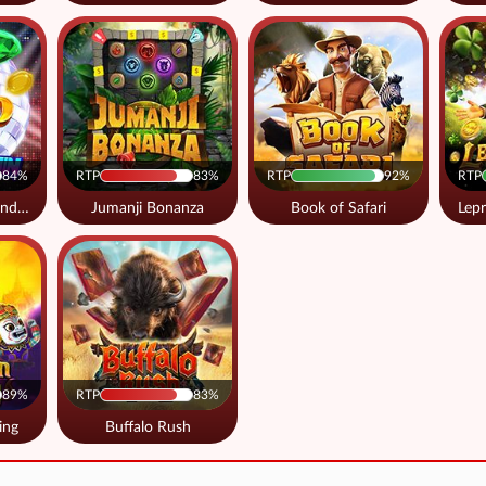
84%
RTP
83%
RTP
92%
RTP
Disco 777 Hold and Win
Jumanji Bonanza
Book of Safari
Lep
89%
RTP
83%
ing
Buffalo Rush