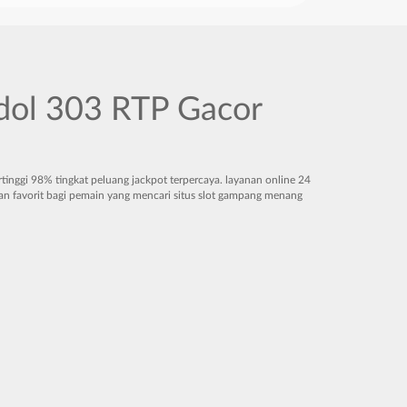
udol 303 RTP Gacor
inggi 98% tingkat peluang jackpot terpercaya. layanan online 24
an favorit bagi pemain yang mencari situs slot gampang menang