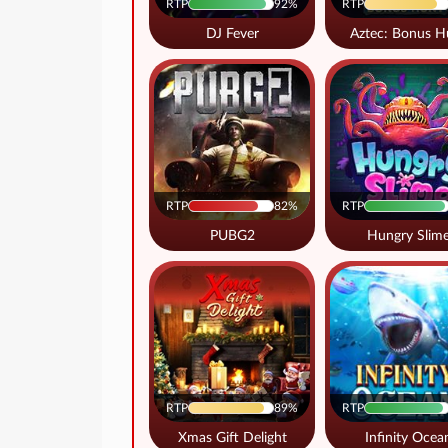
RTP
92%
RTP
DJ Fever
Aztec: Bonus H
RTP
82%
RTP
PUBG2
Hungry Slim
RTP
89%
RTP
Xmas Gift Delight
Infinity Ocea