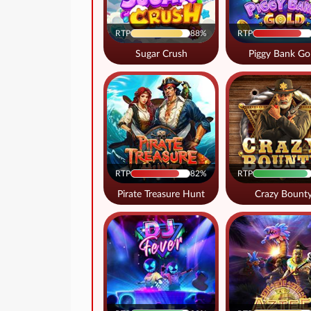
RTP
88%
RTP
Sugar Crush
Piggy Bank Go
RTP
82%
RTP
Pirate Treasure Hunt
Crazy Bount