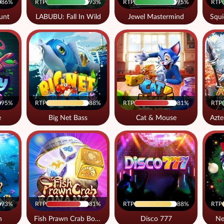
86%
RTP
93%
RTP
95%
RTP
unt
LABUBU: Fall In Wild
Jewel Mastermind
95%
RTP
88%
RTP
81%
RTP
e
Big Net Bass
Cat & Mouse
93%
RTP
81%
RTP
88%
RTP
n
Fish Prawn Crab Bonanza
Disco 777
Ne