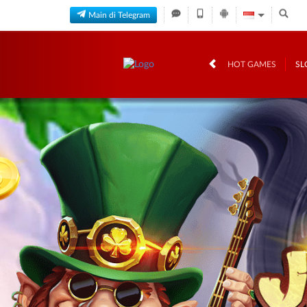
Main di Telegram
HOT GAMES
SL