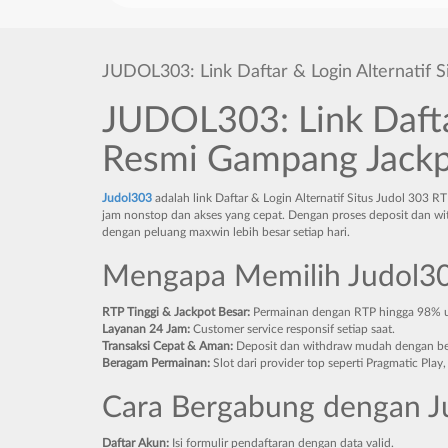
JUDOL303: Link Daftar & Login Alternatif 
JUDOL303: Link Daftar
Resmi Gampang Jack
Judol303
adalah link Daftar & Login Alternatif Situs Judol 303 
jam nonstop dan akses yang cepat. Dengan proses deposit dan wi
dengan peluang maxwin lebih besar setiap hari.
Mengapa Memilih Judol3
RTP Tinggi & Jackpot Besar:
Permainan dengan RTP hingga 98% un
Layanan 24 Jam:
Customer service responsif setiap saat.
Transaksi Cepat & Aman:
Deposit dan withdraw mudah dengan be
Beragam Permainan:
Slot dari provider top seperti Pragmatic Play
Cara Bergabung dengan J
Daftar Akun:
Isi formulir pendaftaran dengan data valid.