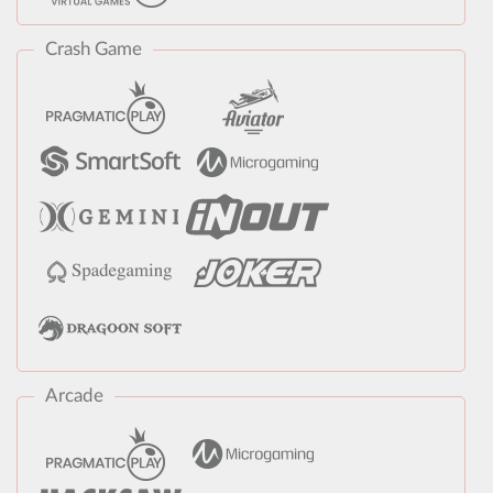
Crash Game
Arcade