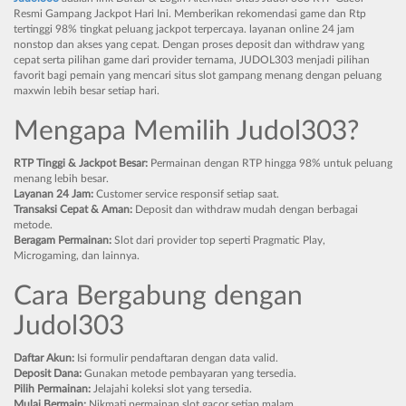
Resmi Gampang Jackpot Hari Ini. Memberikan rekomendasi game dan Rtp
tertinggi 98% tingkat peluang jackpot terpercaya. layanan online 24 jam
nonstop dan akses yang cepat. Dengan proses deposit dan withdraw yang
cepat serta pilihan game dari provider ternama, JUDOL303 menjadi pilihan
favorit bagi pemain yang mencari situs slot gampang menang dengan peluang
maxwin lebih besar setiap hari.
Mengapa Memilih Judol303?
RTP Tinggi & Jackpot Besar:
Permainan dengan RTP hingga 98% untuk peluang
menang lebih besar.
Layanan 24 Jam:
Customer service responsif setiap saat.
Transaksi Cepat & Aman:
Deposit dan withdraw mudah dengan berbagai
metode.
Beragam Permainan:
Slot dari provider top seperti Pragmatic Play,
Microgaming, dan lainnya.
Cara Bergabung dengan
Judol303
Daftar Akun:
Isi formulir pendaftaran dengan data valid.
Deposit Dana:
Gunakan metode pembayaran yang tersedia.
Pilih Permainan:
Jelajahi koleksi slot yang tersedia.
Mulai Bermain:
Nikmati permainan slot gacor setiap malam.