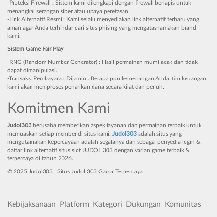
-Proteksi Firewall : Sistem kami dilengkapi dengan firewall berlapis untuk
menangkal serangan siber atau upaya peretasan.
-Link Alternatif Resmi : Kami selalu menyediakan link alternatif terbaru yang
aman agar Anda terhindar dari situs phising yang mengatasnamakan brand
kami.
Sistem Game Fair Play
-RNG (Random Number Generator) : Hasil permainan murni acak dan tidak
dapat dimanipulasi.
-Transaksi Pembayaran Dijamin : Berapa pun kemenangan Anda, tim keuangan
kami akan memproses penarikan dana secara kilat dan penuh.
Komitmen Kami
Judol303
berusaha memberikan aspek layanan dan permainan terbaik untuk
memuaskan setiap member di situs kami.
Judol303
adalah situs yang
mengutamakan kepercayaan adalah segalanya dan sebagai penyedia login &
daftar link alternatif situs slot JUDOL 303 dengan varian game terbaik &
terpercaya di tahun 2026.
© 2025 Judol303 | Situs Judol 303 Gacor Terpercaya
Kebijaksanaan
Platform
Kategori
Dukungan
Komunitas