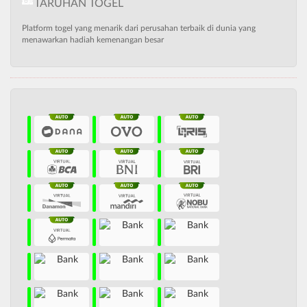
TARUHAN TOGEL
Platform togel yang menarik dari perusahan terbaik di dunia yang
menawarkan hadiah kemenangan besar