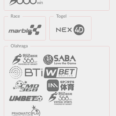
Race
Togel
Olahraga