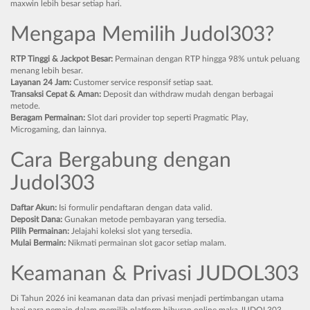
maxwin lebih besar setiap hari.
Mengapa Memilih Judol303?
RTP Tinggi & Jackpot Besar:
Permainan dengan RTP hingga 98% untuk peluang
menang lebih besar.
Layanan 24 Jam:
Customer service responsif setiap saat.
Transaksi Cepat & Aman:
Deposit dan withdraw mudah dengan berbagai
metode.
Beragam Permainan:
Slot dari provider top seperti Pragmatic Play,
Microgaming, dan lainnya.
Cara Bergabung dengan
Judol303
Daftar Akun:
Isi formulir pendaftaran dengan data valid.
Deposit Dana:
Gunakan metode pembayaran yang tersedia.
Pilih Permainan:
Jelajahi koleksi slot yang tersedia.
Mulai Bermain:
Nikmati permainan slot gacor setiap malam.
Keamanan & Privasi JUDOL303
Di Tahun 2026 ini keamanan data dan privasi menjadi pertimbangan utama
bagi para pemain dalam memilih platform hiburan online maka JUDOL303