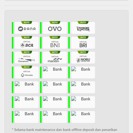
* Selama bank maintenance dan bank offline deposit dan penarikan