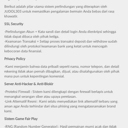
Berikut adalah pilar utama sistem perlindungan yang diterapkan oleh
JUDOL303 untuk memastikan pengalaman bermain Anda bebas dari rasa
khawatir.
SSL Security
-Perlindungan Akun = Kata sandi dan detail login Anda dienkripsi sehingga
tidak dapat dibaca oleh pihak ketiga.
-Keamanan Transaksi = Setiap proses transaksi deposit dan withdraw sudah
dilindungi oleh protokol keamanan bank yang ketat untuk mencegah
kebocoran data finansial.
Privacy Policy
-Kami menjamin bahwa data pribadi seperti nama, nomor telepon, dan detail
rekening tidak akan pernah dibagikan, dijual, atau disalahgunakan oleh pihak
mana pun untuk kepentingan komersial.
Server Anti-Hacker & Anti-Blokir
-Proteksi Firewall : Sistem kami dilengkapi dengan firewall berlapis untuk
menangkal serangan siber atau upaya peretasan.
-Link Alternatif Resmi : Kami selalu menyediakan link alternatif terbaru yang
aman agar Anda terhindar dari situs phising yang mengatasnamakan brand
kami.
Sistem Game Fair Play
-RNG (Random Number Generator) : Hasil permainan murni acak dan tidak