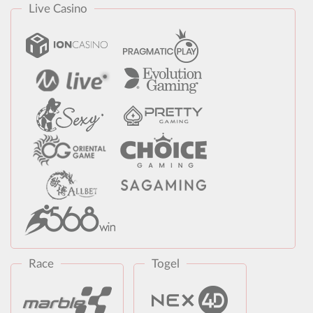
Live Casino
Race
Togel