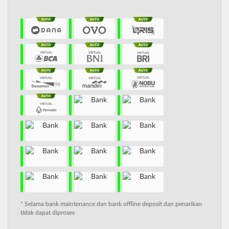
* Selama bank maintenance dan bank offline deposit dan penarikan
tidak dapat diproses