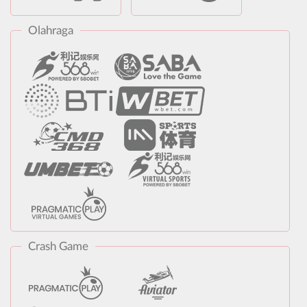
Olahraga
Crash Game