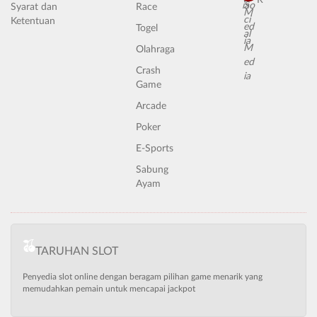
Syarat dan
Race
Ketentuan
Togel
Olahraga
Crash
Game
Arcade
Poker
E-Sports
Sabung
Ayam
TARUHAN SLOT
Penyedia slot online dengan beragam pilihan game menarik yang
memudahkan pemain untuk mencapai jackpot