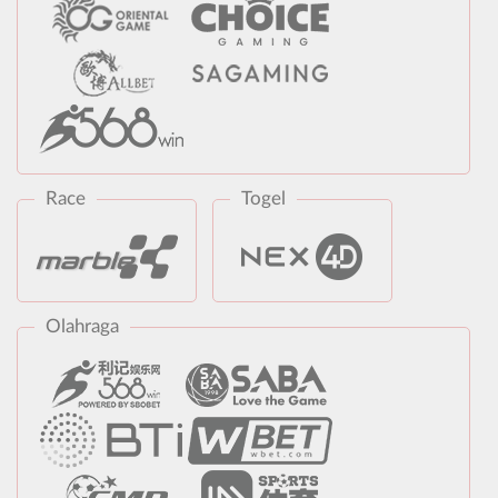
Race
Togel
Olahraga