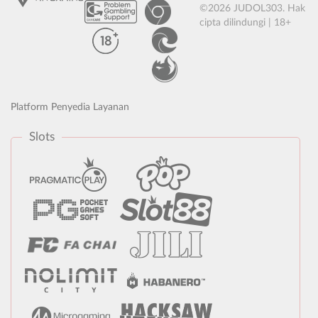
©2026 JUDOL303. Hak
cipta dilindungi | 18+
Platform Penyedia Layanan
Slots