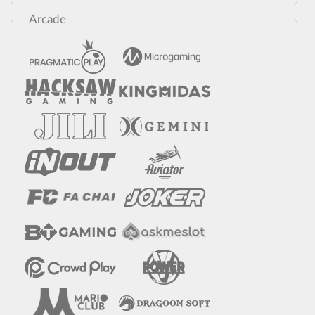
Arcade