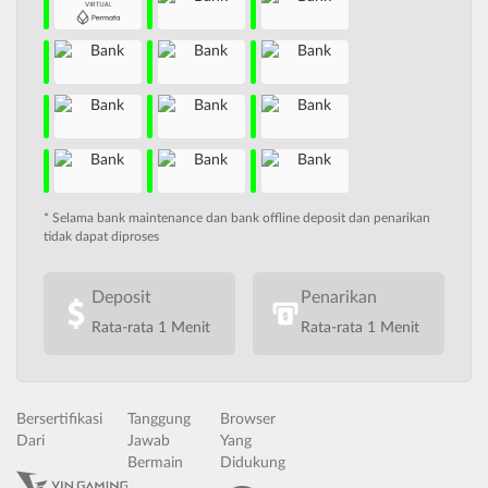
* Selama bank maintenance dan bank offline deposit dan penarikan
tidak dapat diproses
Deposit
Penarikan
Rata-rata 1 Menit
Rata-rata 1 Menit
Bersertifikasi
Tanggung
Browser
Dari
Jawab
Yang
Bermain
Didukung