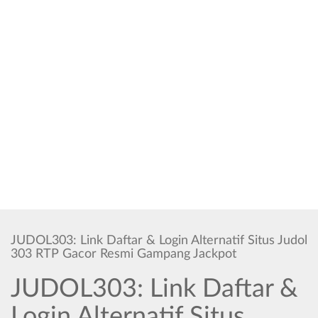
JUDOL303: Link Daftar & Login Alternatif Situs Judol
303 RTP Gacor Resmi Gampang Jackpot
JUDOL303: Link Daftar &
Login Alternatif Situs