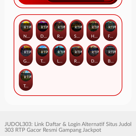
RTP
86%
RTP
93%
RTP
95%
RTP
90%
RTP
80%
RTP
89%
Nova Crash : The Legends of Power
Dart Fest
Ring of Hopeful
Scoop Blessing
Horse Racing
Fruit Roulette Slots
RTP
80%
RTP
82%
RTP
94%
RTP
93%
RTP
91%
RTP
83%
Ghost Busters
Treasure of Pirate
Lagend of Shooter
Real Slap
Drop Racing
Bomb Defusal
RTP
85%
Treasure Land
JUDOL303: Link Daftar & Login Alternatif Situs Judol
303 RTP Gacor Resmi Gampang Jackpot