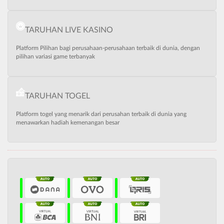
TARUHAN LIVE KASINO
Platform Pilihan bagi perusahaan-perusahaan terbaik di dunia, dengan
pilihan variasi game terbanyak
TARUHAN TOGEL
Platform togel yang menarik dari perusahan terbaik di dunia yang
menawarkan hadiah kemenangan besar