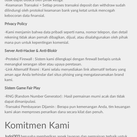
-Keamanan Transaksi = Setiap proses transaksi deposit dan withdraw sudah
dilindungi oleh protokol keamanan bank yang ketat untuk mencegah
kebocoran data finansial.
Privacy Policy
-Kami menjamin bahwa data pribadi seperti nama, nomor telepon, dan detail
rekening tidak akan pernah dibagikan, dijual, atau disalahgunakan oleh pihak
mana pun untuk kepentingan komersial.
Server Anti-Hacker & Anti-Blokir
-Proteksi Firewall : Sistem kami dilengkapi dengan firewall berlapis untuk
menangkal serangan siber atau upaya peretasan.
-Link Alternatif Resmi : Kami selalu menyediakan link alternatif terbaru yang
aman agar Anda terhindar dari situs phising yang mengatasnamakan brand
kami.
Sistem Game Fair Play
-RNG (Random Number Generator) : Hasil permainan murni acak dan tidak
dapat dimanipulasi.
-Transaksi Pembayaran Dijamin : Berapa pun kemenangan Anda, tim keuangan
kami akan memproses penarikan dana secara kilat dan penuh.
Komitmen Kami
Judol303
berusaha memberikan aspek layanan dan permainan terbaik untuk