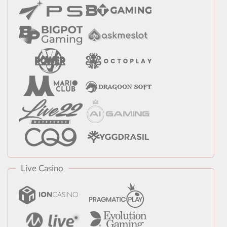
Live Casino