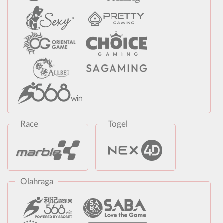
Race
Togel
Olahraga