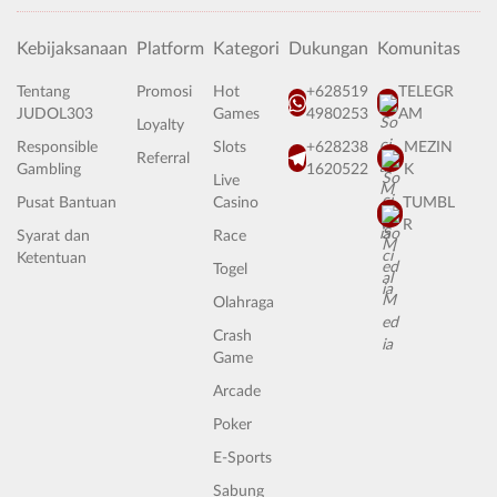
Kebijaksanaan
Platform
Kategori
Dukungan
Komunitas
Tentang
Promosi
Hot
+628519
TELEGR
JUDOL303
Games
4980253
AM
Loyalty
Responsible
Slots
+628238
MEZIN
Referral
Gambling
1620522
K
Live
Pusat Bantuan
Casino
TUMBL
R
Syarat dan
Race
Ketentuan
Togel
Olahraga
Crash
Game
Arcade
Poker
E-Sports
Sabung