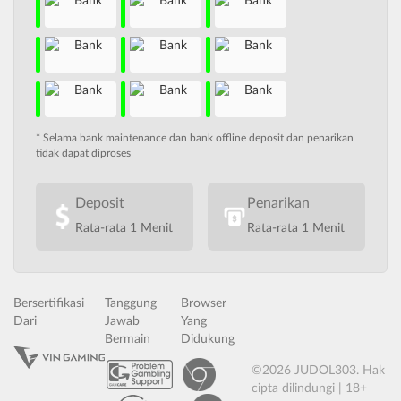
* Selama bank maintenance dan bank offline deposit dan penarikan
tidak dapat diproses
Deposit
Penarikan
Rata-rata 1 Menit
Rata-rata 1 Menit
Bersertifikasi
Tanggung
Browser
Dari
Jawab
Yang
Bermain
Didukung
©2026 JUDOL303. Hak
cipta dilindungi | 18+