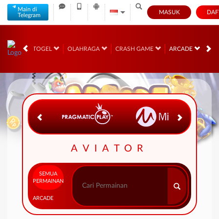
Main di
MASUK
DAF
Telegram
RACE
TOGEL
OLAHRAGA
CRASH GAME
ARCADE
PO
AVIATOR
SEMUA
PERMAINAN
ARCADE