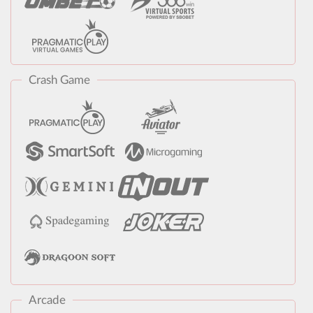
Crash Game
Arcade