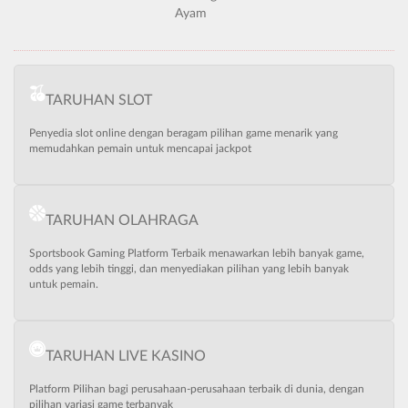
Ayam
TARUHAN SLOT
Penyedia slot online dengan beragam pilihan game menarik yang
memudahkan pemain untuk mencapai jackpot
TARUHAN OLAHRAGA
Sportsbook Gaming Platform Terbaik menawarkan lebih banyak game,
odds yang lebih tinggi, dan menyediakan pilihan yang lebih banyak
untuk pemain.
TARUHAN LIVE KASINO
Platform Pilihan bagi perusahaan-perusahaan terbaik di dunia, dengan
pilihan variasi game terbanyak