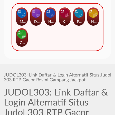
Mines
Dice
Hotline
Keno
Plinko
Hilo
Goal
JUDOL303: Link Daftar & Login Alternatif Situs Judol
303 RTP Gacor Resmi Gampang Jackpot
JUDOL303: Link Daftar &
Login Alternatif Situs
Judol 303 RTP Gacor