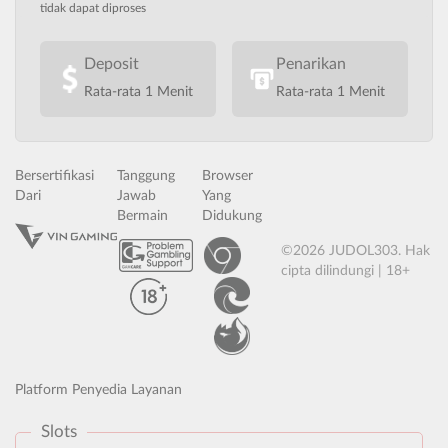
tidak dapat diproses
Deposit
Penarikan
Rata-rata 1 Menit
Rata-rata 1 Menit
Bersertifikasi
Tanggung
Browser
Dari
Jawab
Yang
Bermain
Didukung
©2026 JUDOL303. Hak
cipta dilindungi | 18+
Platform Penyedia Layanan
Slots