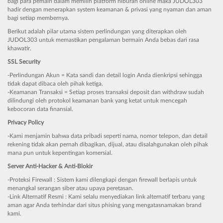
bagi para pemain dalam memilih platform hiburan online maka JUDOL303
hadir dengan menerapkan system keamanan & privasi yang nyaman dan aman
bagi setiap membernya.
Berikut adalah pilar utama sistem perlindungan yang diterapkan oleh
JUDOL303 untuk memastikan pengalaman bermain Anda bebas dari rasa
khawatir.
SSL Security
-Perlindungan Akun = Kata sandi dan detail login Anda dienkripsi sehingga
tidak dapat dibaca oleh pihak ketiga.
-Keamanan Transaksi = Setiap proses transaksi deposit dan withdraw sudah
dilindungi oleh protokol keamanan bank yang ketat untuk mencegah
kebocoran data finansial.
Privacy Policy
-Kami menjamin bahwa data pribadi seperti nama, nomor telepon, dan detail
rekening tidak akan pernah dibagikan, dijual, atau disalahgunakan oleh pihak
mana pun untuk kepentingan komersial.
Server Anti-Hacker & Anti-Blokir
-Proteksi Firewall : Sistem kami dilengkapi dengan firewall berlapis untuk
menangkal serangan siber atau upaya peretasan.
-Link Alternatif Resmi : Kami selalu menyediakan link alternatif terbaru yang
aman agar Anda terhindar dari situs phising yang mengatasnamakan brand
kami.