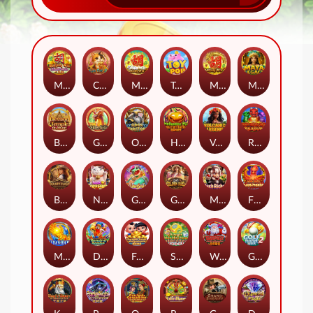
Mahjong Win
Coin Cat 2
Mahjong Win 2
Toy Pop
Mahjong Win 3
Maya Legacy
Blessing Temple
Golden Qilin
Odin Territory
Halloween Win
Volcanic Legend
Red Dragon’s Treasure
Bounty Clash
Neko Treasures
Golden Snake
Golden Duel
Much Richer
Fire Ball Blaze Phoenix
Midas Hand
Dancing Samba
Fortune Twins
Super Hoo Hey How
Wonderful Christmas
Golf 2