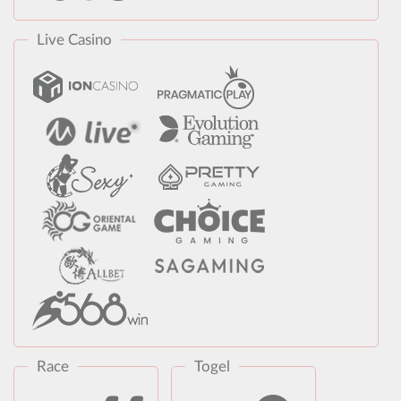
Live Casino
Race
Togel