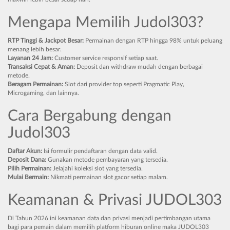
Mengapa Memilih Judol303?
RTP Tinggi & Jackpot Besar:
Permainan dengan RTP hingga 98% untuk peluang
menang lebih besar.
Layanan 24 Jam:
Customer service responsif setiap saat.
Transaksi Cepat & Aman:
Deposit dan withdraw mudah dengan berbagai
metode.
Beragam Permainan:
Slot dari provider top seperti Pragmatic Play,
Microgaming, dan lainnya.
Cara Bergabung dengan
Judol303
Daftar Akun:
Isi formulir pendaftaran dengan data valid.
Deposit Dana:
Gunakan metode pembayaran yang tersedia.
Pilih Permainan:
Jelajahi koleksi slot yang tersedia.
Mulai Bermain:
Nikmati permainan slot gacor setiap malam.
Keamanan & Privasi JUDOL303
Di Tahun 2026 ini keamanan data dan privasi menjadi pertimbangan utama
bagi para pemain dalam memilih platform hiburan online maka JUDOL303