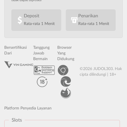
Deposit
Penarikan
Rata-rata 1 Menit
Rata-rata 1 Menit
Bersertifikasi
Tanggung
Browser
Dari
Jawab
Yang
Bermain
Didukung
©2026 JUDOL303. Hak
cipta dilindungi | 18+
Platform Penyedia Layanan
Slots