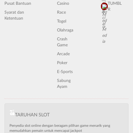
Pusat Bantuan
Casino
TUMBL
R
Syarat dan
Race
Ketentuan
Togel
Olahraga
Crash
Game
Arcade
Poker
E-Sports
Sabung
Ayam
TARUHAN SLOT
Penyedia slot online dengan beragam pilihan game menarik yang
memudahkan pemain untuk mencapai jackpot