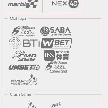
Olahraga
Crash Game