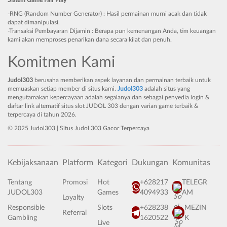
-RNG (Random Number Generator) : Hasil permainan murni acak dan tidak
dapat dimanipulasi.
-Transaksi Pembayaran Dijamin : Berapa pun kemenangan Anda, tim keuangan
kami akan memproses penarikan dana secara kilat dan penuh.
Komitmen Kami
Judol303
berusaha memberikan aspek layanan dan permainan terbaik untuk
memuaskan setiap member di situs kami.
Judol303
adalah situs yang
mengutamakan kepercayaan adalah segalanya dan sebagai penyedia login &
daftar link alternatif situs slot JUDOL 303 dengan varian game terbaik &
terpercaya di tahun 2026.
© 2025 Judol303 | Situs Judol 303 Gacor Terpercaya
Kebijaksanaan
Platform
Kategori
Dukungan
Komunitas
Tentang
Promosi
Hot
+628217
TELEGR
JUDOL303
Games
4094933
AM
Loyalty
Responsible
Slots
+628238
MEZIN
Referral
Gambling
1620522
K
Live