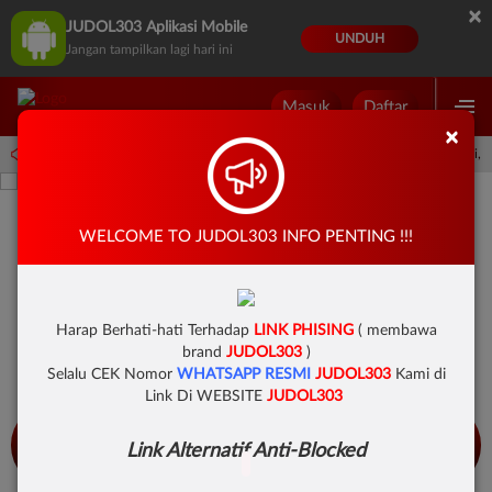
×
JUDOL303 Aplikasi Mobile
UNDUH
Jangan tampilkan lagi hari ini
Masuk
Daftar
×
erjadwal: CQ9 pada 07-Agt-2026 dari 13.45.26 sampai 22.00.00. Selama waktu ini,
WELCOME TO JUDOL303 INFO PENTING !!!
Harap Berhati-hati Terhadap
LINK PHISING
( membawa
brand
JUDOL303
)
Selalu CEK Nomor
WHATSAPP RESMI
JUDOL303
Kami di
JACKPOT
PLAY
Link Di WEBSITE
JUDOL303
IDR
12,734,566,507
Link Alternatif Anti-Blocked