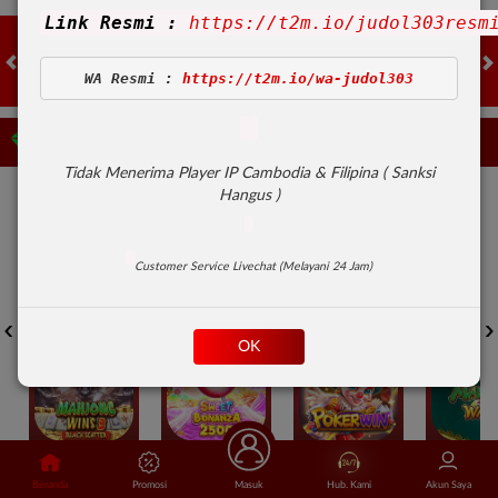
Link Resmi :
https://t2m.io/judol303resm
WA Resmi : 
https://t2m.io/wa-judol303
HOT GAMES
SLOTS
LIVE CASINO
RACE
TOGEL
OL
Game Populer
Tidak Menerima Player IP Cambodia & Filipina ( Sanksi
Hangus )
Customer Service Livechat
(Melayani 24 Jam)
GATES OF OLYMPUS POP
TREASURES OF AZTEC
GOYANG GAIB
OK
MAHJONG WINS 3 – BLACK SCATTER
SWEET BONANZA 2500
POKER WIN
Beranda
Promosi
Masuk
Hub. Kami
Akun Saya