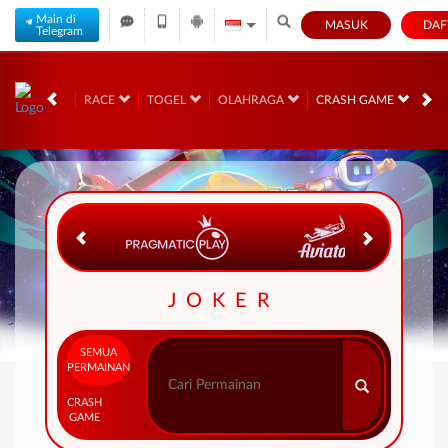
Main di
MASUK
DAF
Telegram
VE CASINO
RACE
TOGEL
OLAHRAGA
CRASH GAME
AR
JOKER
SEMUA
PERMAINAN
CRASH
GAME