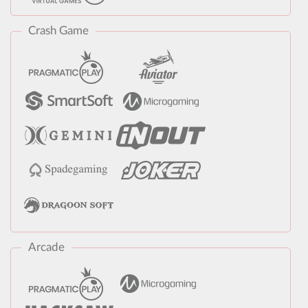
Crash Game
Arcade