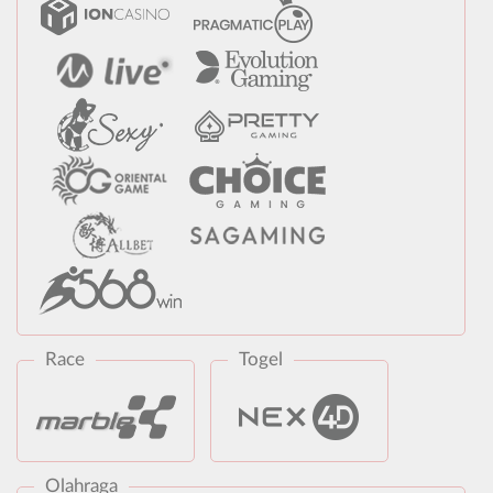
Race
Togel
Olahraga