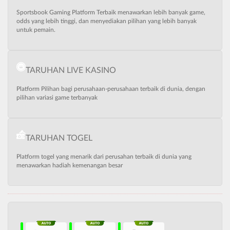
Sportsbook Gaming Platform Terbaik menawarkan lebih banyak game,
odds yang lebih tinggi, dan menyediakan pilihan yang lebih banyak
untuk pemain.
TARUHAN LIVE KASINO
Platform Pilihan bagi perusahaan-perusahaan terbaik di dunia, dengan
pilihan variasi game terbanyak
TARUHAN TOGEL
Platform togel yang menarik dari perusahan terbaik di dunia yang
menawarkan hadiah kemenangan besar