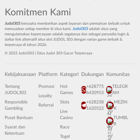
Komitmen Kami
Judol303
berusaha memberikan aspek layanan dan permainan terbaik untuk
memuaskan setiap member di situs kami.
Judol303
adalah situs yang
mengutamakan kepercayaan adalah segalanya dan sebagai penyedia login &
daftar link alternatif situs slot JUDOL 303 dengan varian game terbaik &
terpercaya di tahun 2026.
© 2025 Judol303 | Situs Judol 303 Gacor Terpercaya
Kebijaksanaan
Platform
Kategori
Dukungan
Komunitas
Tentang
Promosi
Hot
+628775
TELEGR
JUDOL303
Games
6430953
AM
Loyalty
Responsible
Slots
+628238
MEZIN
Referral
Gambling
1620522
K
Live
Pusat Bantuan
Casino
TUMBL
R
Syarat dan
Race
Ketentuan
Togel