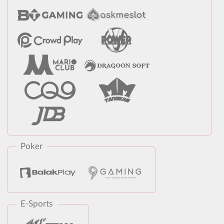
Poker
E-Sports