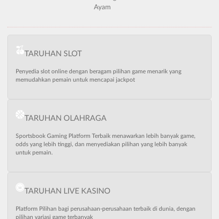
Ayam
TARUHAN SLOT
Penyedia slot online dengan beragam pilihan game menarik yang
memudahkan pemain untuk mencapai jackpot
TARUHAN OLAHRAGA
Sportsbook Gaming Platform Terbaik menawarkan lebih banyak game,
odds yang lebih tinggi, dan menyediakan pilihan yang lebih banyak
untuk pemain.
TARUHAN LIVE KASINO
Platform Pilihan bagi perusahaan-perusahaan terbaik di dunia, dengan
pilihan variasi game terbanyak