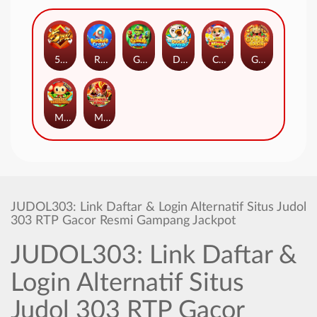
5PK
Rocket Crash
Goblin Treasure
Duck River
Christmas Mines
GOLDEN BASIN
Monkey Thunderbolt
Monkey King
JUDOL303: Link Daftar & Login Alternatif Situs Judol
303 RTP Gacor Resmi Gampang Jackpot
JUDOL303: Link Daftar &
Login Alternatif Situs
Judol 303 RTP Gacor