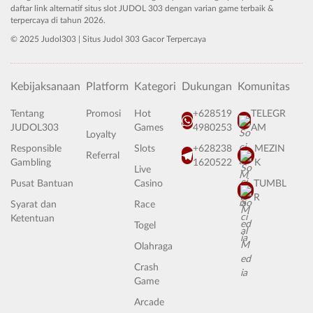
daftar link alternatif situs slot JUDOL 303 dengan varian game terbaik &
terpercaya di tahun 2026.
© 2025 Judol303 | Situs Judol 303 Gacor Terpercaya
Kebijaksanaan
Platform
Kategori
Dukungan
Komunitas
Tentang
Promosi
Hot
+628519
TELEGR
JUDOL303
Games
4980253
AM
Loyalty
Responsible
Slots
+628238
MEZIN
Referral
Gambling
1620522
K
Live
Pusat Bantuan
Casino
TUMBL
R
Syarat dan
Race
Ketentuan
Togel
Olahraga
Crash
Game
Arcade