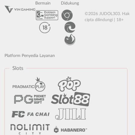
Bermain
Didukung
©2026 JUDOL303. Hak
cipta dilindungi | 18+
Platform Penyedia Layanan
Slots